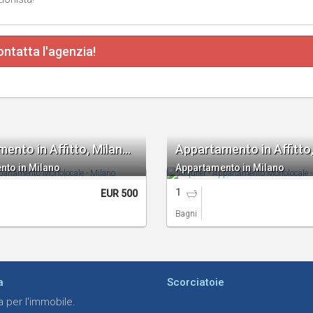
ntatta l'agenzia!
Appartamento in Affitto, Milano Monolocale
nto in Milano
Appartamento in Milano
1
EUR 500
Bagni
a
Scorciatoie
a per l'immobile.