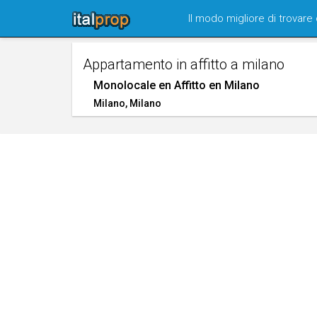
Skip
Il modo migliore di trovare
navigation
Appartamento in affitto a milano
Monolocale en Affitto en Milano
Milano
, Milano