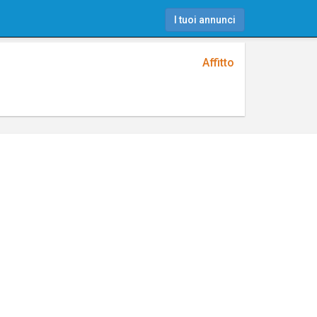
I tuoi annunci
Affitto