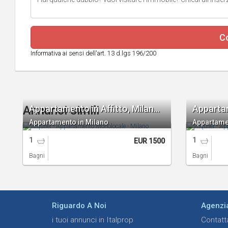
Co
Informativa ai sensi dell'art. 13 d.lgs 196/200
Appartamento in Affitto, Milano Monolocale
Annunci simili
Appartamento in Milano
Appartame
1
1
EUR 1500
Bagni
Bagni
Riguardo A Noi
Agenzi
i tuoi annunci in Italprop
Contatt