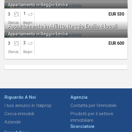
Appartamento in Reggio Emilia
1
3
EUR 530
Stanza
Bagni
Appartamento in Affitto, Reggio Emilia 4 locali
Appartamento in Reggio Emilia
2
3
EUR 600
Stanza
Bagni
Riguardo A Noi
Agenzia
i tuoi annunci in Italprop
Contatta per l'immobile.
Cerca immobili
Prodotti per il settore
immobiliare
Aziende
Scorciatoie