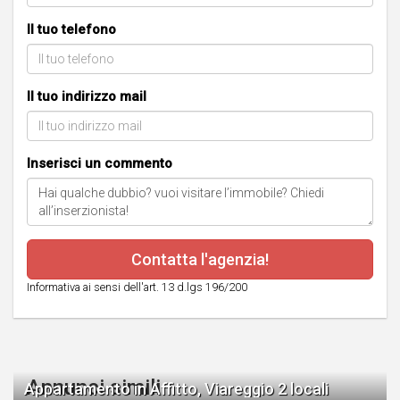
Il tuo telefono
Il tuo indirizzo mail
Inserisci un commento
Contatta l'agenzia!
Informativa ai sensi dell'art. 13 d.lgs 196/200
Annunci simili
Appartamento in Affitto, Viareggio 2 locali