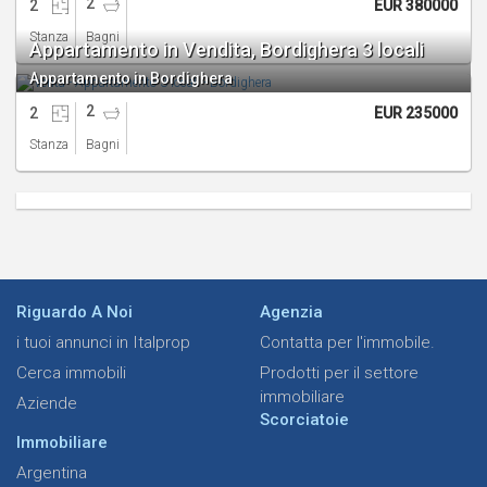
2
2
EUR 380000
Stanza
Bagni
Appartamento in Vendita, Bordighera 3 locali
Appartamento in Bordighera
2
2
EUR 235000
Stanza
Bagni
Riguardo A Noi
Agenzia
i tuoi annunci in Italprop
Contatta per l'immobile.
Cerca immobili
Prodotti per il settore
immobiliare
Aziende
Scorciatoie
Immobiliare
Argentina