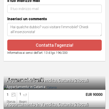
Il tuo indirizzo mail
Inserisci un commento
Contatta l'agenzia!
Informativa ai sensi dell'art. 13 d.lgs 196/200
Annunci simili
Appartamento in Vendita, Catania 2 locali
Appartamento in Catania
1
1
EUR 90000
Stanza
Bagni
Appartamento in Vendita, Catania 2 locali