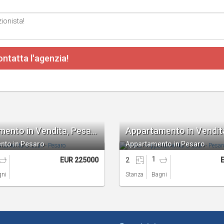
ntatta l'agenzia!
Appartamento in Vendita, Pesaro 3 locali
nto in Pesaro
Appartamento in Pesaro
1
EUR 225000
2
gni
Stanza
Bagni