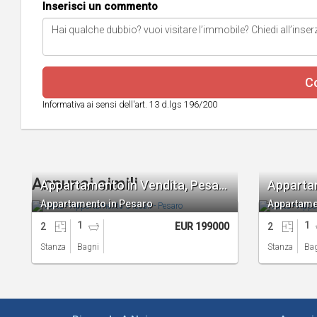
Inserisci un commento
Co
Informativa ai sensi dell'art. 13 d.lgs 196/200
Annunci simili
Appartamento in Vendita, Pesaro 3 locali
Appartamento in Pesaro
Appartame
1
1
2
EUR 199000
2
Stanza
Bagni
Stanza
Ba