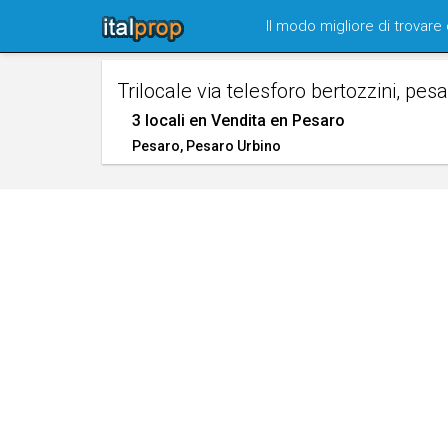
Skip
Il modo migliore di trovare
navigation
Trilocale via telesforo bertozzini, pes
3 locali en Vendita en Pesaro
Pesaro
, Pesaro Urbino